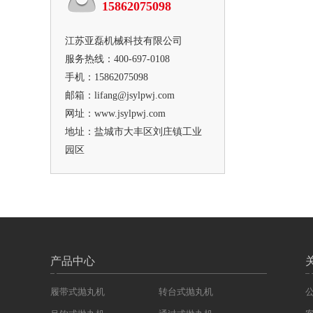
15862075098
江苏亚磊机械科技有限公司
服务热线：400-697-0108
手机：15862075098
邮箱：lifang@jsylpwj.com
网址：www.jsylpwj.com
地址：盐城市大丰区刘庄镇工业
园区
产品中心
履带式抛丸机
转台式抛丸机