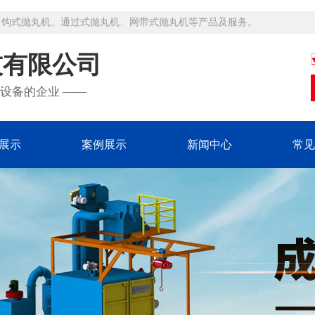
吊钩式抛丸机、通过式抛丸机、网带式抛丸机等产品及服务。
技有限公司
设备的企业 ——
展示
案例展示
新闻中心
常见