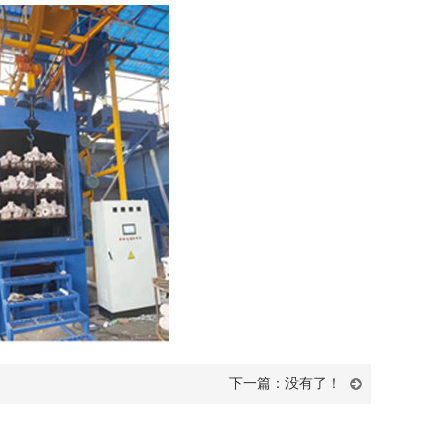
下一篇：没有了！